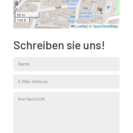
50 m
100 ft
Leaflet
|
©
OpenStreetMap
Schreiben sie uns!